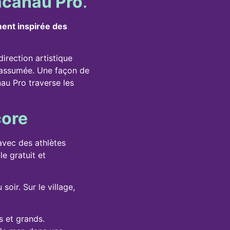
Lacanau Pro
.
ment inspirée des
irection artistique
é assumée. Une façon de
nau Pro traverse les
core
 avec des athlètes
e gratuit et
oir. Sur le village,
s et grands.