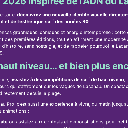
n 2026 inspirée de l’ADN du 
ersaire,
découvrez une nouvelle identité visuelle directe
t et de l’esthétique surf des années 80
.
ences graphiques iconiques et énergie intemporelle : cette d
rit des premières éditions, tout en affirmant une modernit
 d’histoire, sans nostalgie, et de rappeler pourquoi le Laca
9.
haut niveau… et bien plus en
aine,
assistez à des compétitions de surf de haut niveau
,
leurs qui s’affrontent sur les vagues de Lacanau. Un spectacl
directement depuis la plage.
 Pro, c’est aussi une expérience à vivre, du matin jusqu’au s
 animations :
kate
ou assistez aux contests et démonstrations, pour petit