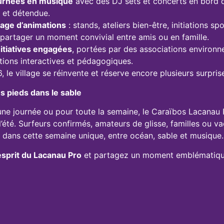
ournées en musique
avec des DJ sets et concerts en bord 
 et détendue.
llage d’animations
: stands, ateliers bien-être, initiations s
 partager un moment convivial entre amis ou en famille.
itiatives engagées
, portées par des associations environn
tions interactives et pédagogiques.
, le village se réinvente et réserve encore plusieurs surpris
s pieds dans le sable
ne journée ou pour toute la semaine, le Caraïbos Lacanau P
l’été. Surfeurs confirmés, amateurs de glisse, familles ou v
 dans cette semaine unique, entre océan, sable et musique.
’esprit du Lacanau Pro
et partagez un moment emblématique 